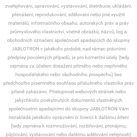
zveřejňování, upravování, vystavování, distribuce, ukládání,
přenášení, reprodukování, sdělování nebo jiné využití
materiálů, informačního obsahu, autorských práv a práv
průmyslového vlastnictví, včetně obrázků, názvů, log a
obchodních označení společností spadajících do skupiny
JABLOTRON v jakékoliv podobě, nad rámec právními
předpisy povolených případů, je pro komerční účely (tedy
zejména za účelem dosažení přímého nebo nepřímého
hospodářského nebo obchodního prospěchu) bez
předchozího písemného souhlasu příslušného vlastníka práv
přísně zakázáno. Přístupnost webových stránek nebo
jakýchkoliv poskytnutých dokumentů vlastněných
společnostmi spadajícími do skupiny JABLOTRON Vám
nezakládá jakékoliv oprávnění či licenci k dalšímu šíření
(tedy zejména k rozmnožování, rozšiřování, pronájmu,
půjčování, vystavování nebo dalšímu sdělování veřejnosti)