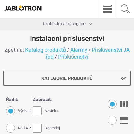
Drobečková navigace
Instalační příslušenství
Zpět na:
Katalog produktů
/
Alarmy
/
Příslušenství JA
řad
/
Příslušenství
KATEGORIE PRODUKTŮ
Řadit:
Zobrazit:
Výchozí
Novinka
Kód A-Z
Doprodej