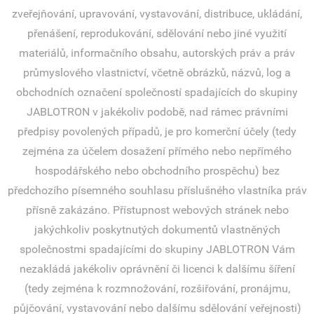
zveřejňování, upravování, vystavování, distribuce, ukládání,
přenášení, reprodukování, sdělování nebo jiné využití
materiálů, informačního obsahu, autorských práv a práv
průmyslového vlastnictví, včetně obrázků, názvů, log a
obchodních označení společností spadajících do skupiny
JABLOTRON v jakékoliv podobě, nad rámec právními
předpisy povolených případů, je pro komerční účely (tedy
zejména za účelem dosažení přímého nebo nepřímého
hospodářského nebo obchodního prospěchu) bez
předchozího písemného souhlasu příslušného vlastníka práv
přísně zakázáno. Přístupnost webových stránek nebo
jakýchkoliv poskytnutých dokumentů vlastněných
společnostmi spadajícími do skupiny JABLOTRON Vám
nezakládá jakékoliv oprávnění či licenci k dalšímu šíření
(tedy zejména k rozmnožování, rozšiřování, pronájmu,
půjčování, vystavování nebo dalšímu sdělování veřejnosti)