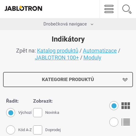
Drobečková navigace
Indikátory
Zpět na:
Katalog produktů
/
Automatizace
/
JABLOTRON 100+
/
Moduly
KATEGORIE PRODUKTŮ
Řadit:
Zobrazit:
Výchozí
Novinka
Kód A-Z
Doprodej