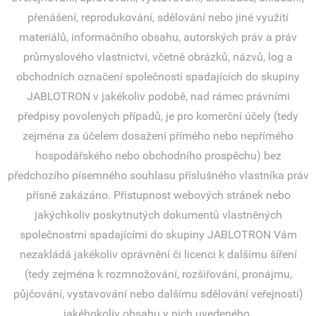
přenášení, reprodukování, sdělování nebo jiné využití
materiálů, informačního obsahu, autorských práv a práv
průmyslového vlastnictví, včetně obrázků, názvů, log a
obchodních označení společností spadajících do skupiny
JABLOTRON v jakékoliv podobě, nad rámec právními
předpisy povolených případů, je pro komerční účely (tedy
zejména za účelem dosažení přímého nebo nepřímého
hospodářského nebo obchodního prospěchu) bez
předchozího písemného souhlasu příslušného vlastníka práv
přísně zakázáno. Přístupnost webových stránek nebo
jakýchkoliv poskytnutých dokumentů vlastněných
společnostmi spadajícími do skupiny JABLOTRON Vám
nezakládá jakékoliv oprávnění či licenci k dalšímu šíření
(tedy zejména k rozmnožování, rozšiřování, pronájmu,
půjčování, vystavování nebo dalšímu sdělování veřejnosti)
jakéhokoliv obsahu v nich uvedeného.