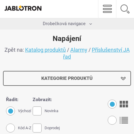
Drobečková navigace
Napájení
Zpět na:
Katalog produktů
/
Alarmy
/
Příslušenství JA
řad
KATEGORIE PRODUKTŮ
Řadit:
Zobrazit:
Výchozí
Novinka
Kód A-Z
Doprodej