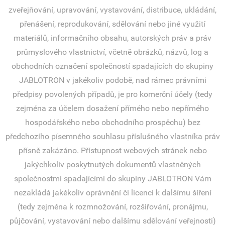
zveřejňování, upravování, vystavování, distribuce, ukládání,
přenášení, reprodukování, sdělování nebo jiné využití
materiálů, informačního obsahu, autorských práv a práv
průmyslového vlastnictví, včetně obrázků, názvů, log a
obchodních označení společností spadajících do skupiny
JABLOTRON v jakékoliv podobě, nad rámec právními
předpisy povolených případů, je pro komerční účely (tedy
zejména za účelem dosažení přímého nebo nepřímého
hospodářského nebo obchodního prospěchu) bez
předchozího písemného souhlasu příslušného vlastníka práv
přísně zakázáno. Přístupnost webových stránek nebo
jakýchkoliv poskytnutých dokumentů vlastněných
společnostmi spadajícími do skupiny JABLOTRON Vám
nezakládá jakékoliv oprávnění či licenci k dalšímu šíření
(tedy zejména k rozmnožování, rozšiřování, pronájmu,
půjčování, vystavování nebo dalšímu sdělování veřejnosti)