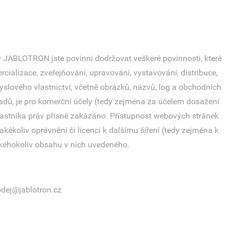
 JABLOTRON jste povinni dodržovat veškeré povinnosti, které
cializace, zveřejňování, upravování, vystavování, distribuce,
yslového vlastnictví, včetně obrázků, názvů, log a obchodních
dů, je pro komerční účely (tedy zejména za účelem dosažení
stníka práv přísně zakázáno. Přístupnost webových stránek
oliv oprávnění či licenci k dalšímu šíření (tedy zejména k
akéhokoliv obsahu v nich uvedeného.
dej@jablotron.cz