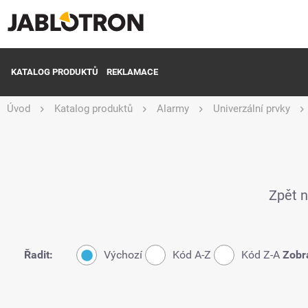
KATALOG PRODUKTŮ
REKLAMACE
Úvod
Katalog produktů
Alarmy
Univerzální prvky
Zpět 
Řadit:
Výchozí
Kód A-Z
Kód Z-A
Zobra