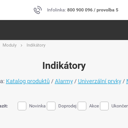
Infolinka:
800 900 096 / provolba 5
Moduly
Indikátory
Indikátory
na:
Katalog produktů
/
Alarmy
/
Univerzální prvky
/
zit:
Novinka
Doprodej
Akce
Ukončen