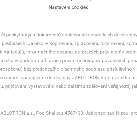
Nastavení cookies
 či poskytnutých dokumentů společností spadajících do skupiny
ředpisech. Jakékoliv kopírování, zpracování, rozšiřování, komer
ití materiálů, informačního obsahu, autorských práv a práv prům
akékoliv podobě, nad rámec právními předpisy povolených přípa
spěchu) bez předchozího písemného souhlasu příslušného vla
čnostmi spadajícími do skupiny JABLOTRON Vám nezakládá jakék
u, půjčování, vystavování nebo dalšímu sdělování veřejnosti) j
ABLOTRON a.s., Pod Skalkou 4567/33, Jablonec nad Nisou, pro