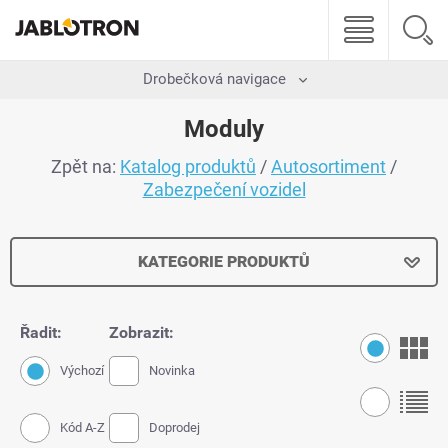
Drobečková navigace
Moduly
Zpět na:
Katalog produktů
/
Autosortiment
/
Zabezpečení vozidel
KATEGORIE PRODUKTŮ
Řadit:
Zobrazit:
Výchozí
Novinka
Kód A-Z
Doprodej