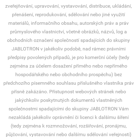
zveřejňování, upravování, vystavování, distribuce, ukládání,
přenášení, reprodukování, sdělování nebo jiné využití
materiálů, informačního obsahu, autorských práv a práv
průmyslového vlastnictví, včetně obrázků, názvů, log a
obchodních označení společností spadajících do skupiny
JABLOTRON v jakékoliv podobě, nad rámec právními
předpisy povolených případů, je pro komerční účely (tedy
zejména za účelem dosažení přímého nebo nepřímého
hospodářského nebo obchodního prospěchu) bez
předchozího písemného souhlasu příslušného vlastníka práv
přísně zakázáno. Přístupnost webových stránek nebo
jakýchkoliv poskytnutých dokumentů vlastněných
společnostmi spadajícími do skupiny JABLOTRON Vám
nezakládá jakékoliv oprávnění či licenci k dalšímu šíření
(tedy zejména k rozmnožování, rozšiřování, pronájmu,
půjčování, vystavování nebo dalšímu sdělování veřejnosti)