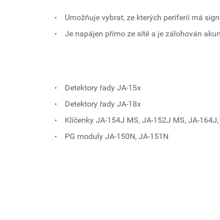
Umožňuje vybrat, ze kterých periferií má sig
Je napájen přímo ze sítě a je zálohován ak
Detektory řady JA-15x
Detektory řady JA-18x
Klíčenky JA-154J MS, JA-152J MS, JA-164J,
PG moduly JA-150N, JA-151N