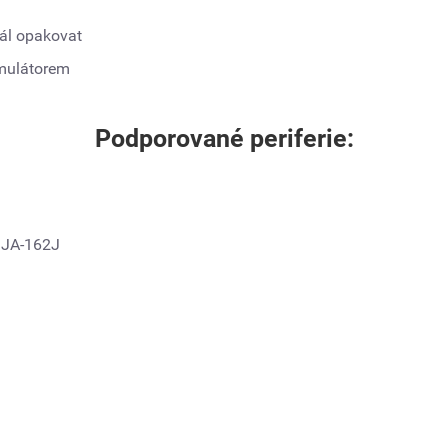
nál opakovat
umulátorem
Podporované periferie:
 JA-162J