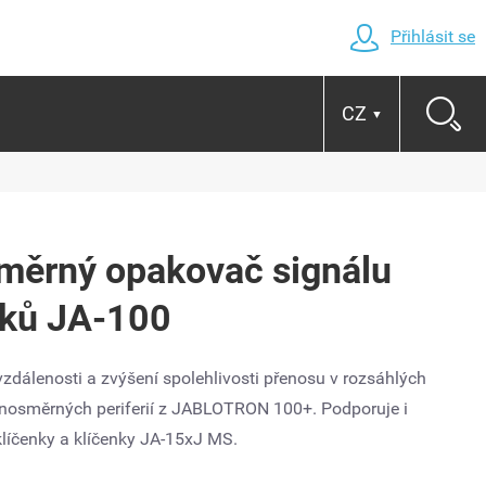
Přihlásit se
CZ
▼
ěrný opakovač signálu
vků JA-100
zdálenosti a zvýšení spolehlivosti přenosu v rozsáhlých
ednosměrných periferií z JABLOTRON 100+. Podporuje i
líčenky a klíčenky JA-15xJ MS.