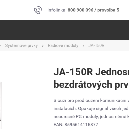
Infolinka:
800 900 096 / provolba 5
Systémové prvky
Rádiové moduly
JA-150R
JA-150R Jednosm
bezdrátových pr
Slouží pro prodloužení komunikační v
instalacích. Opakuje signál všech j
neadresné PG moduly, jednosměrné k
EAN: 8595614115377