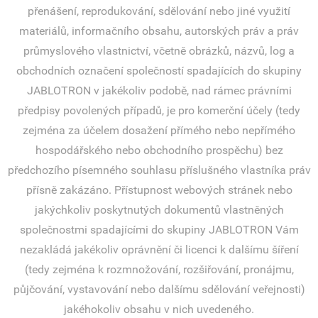
přenášení, reprodukování, sdělování nebo jiné využití
materiálů, informačního obsahu, autorských práv a práv
průmyslového vlastnictví, včetně obrázků, názvů, log a
obchodních označení společností spadajících do skupiny
JABLOTRON v jakékoliv podobě, nad rámec právními
předpisy povolených případů, je pro komerční účely (tedy
zejména za účelem dosažení přímého nebo nepřímého
hospodářského nebo obchodního prospěchu) bez
předchozího písemného souhlasu příslušného vlastníka práv
přísně zakázáno. Přístupnost webových stránek nebo
jakýchkoliv poskytnutých dokumentů vlastněných
společnostmi spadajícími do skupiny JABLOTRON Vám
nezakládá jakékoliv oprávnění či licenci k dalšímu šíření
(tedy zejména k rozmnožování, rozšiřování, pronájmu,
půjčování, vystavování nebo dalšímu sdělování veřejnosti)
jakéhokoliv obsahu v nich uvedeného.