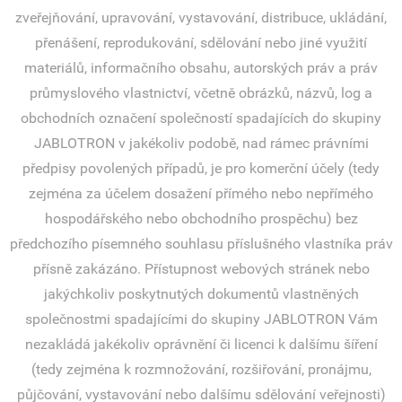
zveřejňování, upravování, vystavování, distribuce, ukládání,
přenášení, reprodukování, sdělování nebo jiné využití
materiálů, informačního obsahu, autorských práv a práv
průmyslového vlastnictví, včetně obrázků, názvů, log a
obchodních označení společností spadajících do skupiny
JABLOTRON v jakékoliv podobě, nad rámec právními
předpisy povolených případů, je pro komerční účely (tedy
zejména za účelem dosažení přímého nebo nepřímého
hospodářského nebo obchodního prospěchu) bez
předchozího písemného souhlasu příslušného vlastníka práv
přísně zakázáno. Přístupnost webových stránek nebo
jakýchkoliv poskytnutých dokumentů vlastněných
společnostmi spadajícími do skupiny JABLOTRON Vám
nezakládá jakékoliv oprávnění či licenci k dalšímu šíření
(tedy zejména k rozmnožování, rozšiřování, pronájmu,
půjčování, vystavování nebo dalšímu sdělování veřejnosti)