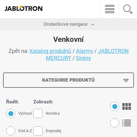
Drobečková navigace
Venkovní
Zpět na:
Katalog produktů
/
Alarmy
/
JABLOTRON
MERCURY
/
Sirény
KATEGORIE PRODUKTŮ
Řadit:
Zobrazit:
Výchozí
Novinka
Kód A-Z
Doprodej