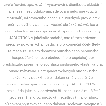
zveřejňování, upravování, vystavování, distribuce, ukládání,
přenášení, reprodukování, sdělování nebo jiné využití
materiálů, informačního obsahu, autorských práv a práv
průmyslového vlastnictví, včetně obrázků, názvů, log a
obchodních označení společností spadajících do skupiny
JABLOTRON v jakékoliv podobě, nad rámec právními
předpisy povolených případů, je pro komerční účely (tedy
zejména za účelem dosažení přímého nebo nepřímého
hospodářského nebo obchodního prospěchu) bez
předchozího písemného souhlasu příslušného vlastníka práv
přísně zakázáno. Přístupnost webových stránek nebo
jakýchkoliv poskytnutých dokumentů vlastněných
společnostmi spadajícími do skupiny JABLOTRON Vám
nezakládá jakékoliv oprávnění či licenci k dalšímu šíření
(tedy zejména k rozmnožování, rozšiřování, pronájmu,
půjčování, vystavování nebo dalšímu sdělování veřejnosti)