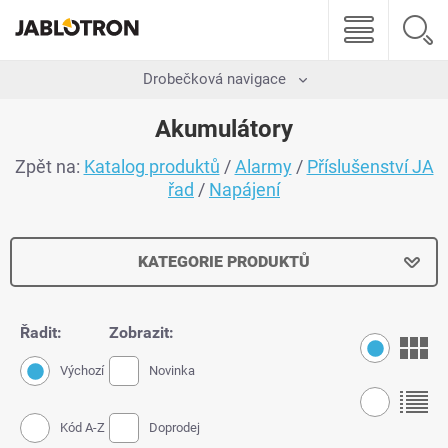
Drobečková navigace
Akumulátory
Zpět na:
Katalog produktů
/
Alarmy
/
Příslušenství JA
řad
/
Napájení
KATEGORIE PRODUKTŮ
Řadit:
Zobrazit:
Výchozí
Novinka
Kód A-Z
Doprodej